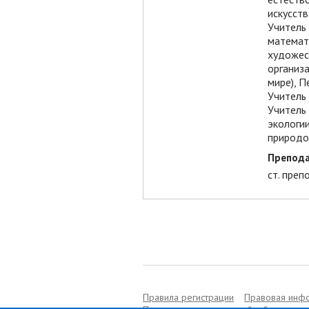
искусст
Учитель 
математ
художес
организа
мире), П
Учитель 
Учитель 
экологи
природо
Препода
ст. преп
Правила регистрации
Правовая инф