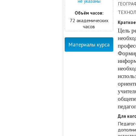
не указаны
ГЕОГРА
ТЕХНО
Объём часов:
72 академических
Краткое
часов
Цель
р
необхо
Материалы курса
профес
Форми
инфор
необхо
исполь
ориент
учител
общепе
педаго
Для кого
Педагог
дополни
естеств