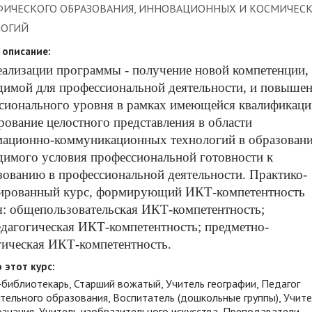
ФИЧЕСКОГО ОБРАЗОВАНИЯ, ИННОВАЦИОННЫХ И КОСМИЧЕС
ЛОГИЙ
 описание:
еализации
программы
-
получение
новой
компетенции
,
димой
для
профессиональной
деятельности
,
и
повышен
сионального
уровня
в
рамках
имеющейся
квалификаци
рование
целостного
представления
в
области
мационно
-
коммуникационных
технологий
в
образован
димого
условия
профессиональной
готовности
к
зованию
в
профессиональной
деятельности
.
Практико
-
ированный
курс
,
формирующий
ИКТ
-
компетентность
я
:
общепользовательская
ИКТ
-
компетентность
;
дагогическая
ИКТ
-
компетентность
;
предметно
-
гическая
ИКТ
-
компетентность
.
 этот курс:
-библиотекарь, Старший вожатый, Учитель географии, Педагог
тельного образования, Воспитатель (дошкольные группы), Учите
ознания, Учитель изобразительного искусства, Преподаватели