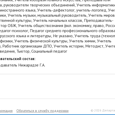
ва, руководители творческих объединений, Учитель информатики
иностранного языка, Учитель-дефектолог, учитель-логопед, Учи
ики, Учитель музыки, музыкальный руководитель, Учитель миро
твенной культуры, Учитель начальных классов, Преподаватель-
тор ОБЖ, Учитель обществознания (вкл. экономику, право, Росси
едагог-психолог, Педагог среднего профессионального образован
русского языка и литературы, Не указано, Учитель труда (технол
физики, Учитель физической культуры, Учитель химии, Учитель
и, Работник организации ДПО, Учитель истории, Методист, Учит
ведения, Тьютор, Социальный педагог
вательский состав:
одаватель Нижарадзе Г.А.
ормация
Обратиться в службу поддержки
© 2026 Департа