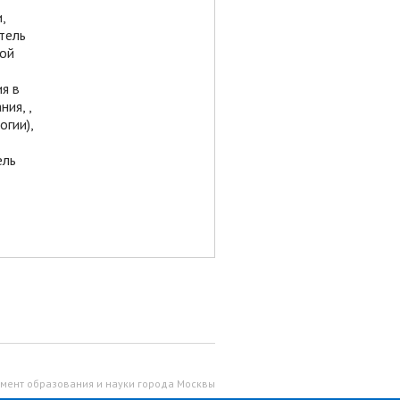
,
тель
вой
я в
ия, ,
огии),
ель
мент образования и науки города Москвы