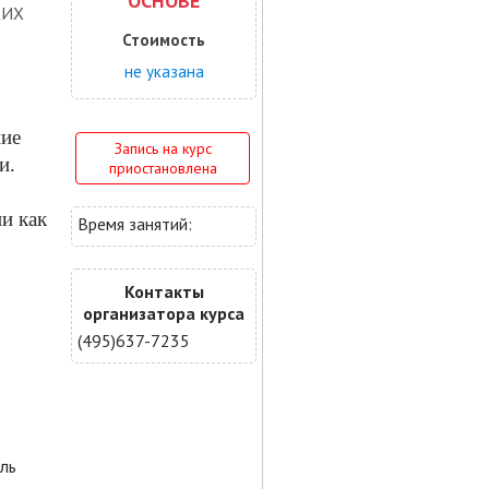
ОСНОВЕ
КИХ
Стоимость
не указана
ие
Запись на курс
и
.
приостановлена
ии
как
Время занятий:
Контакты
организатора курса
(495)637-7235
ль