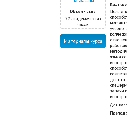
не указаны
Краткое
Цель ди
Объём часов:
способс
72 академических
мигрант
часов
учебно-
колледж
отношени
Материалы курса
работаю
методич
языка с
иностран
способс
компетен
достато
специфи
задачи к
иностра
Для кого
Препода