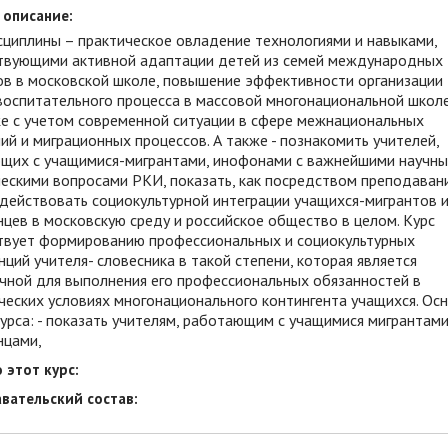
 описание:
сциплины – практическое овладение технологиями и навыками,
твующими активной адаптации детей из семей международных
ов в московской школе, повышение эффективности организации
воспитательного процесса в массовой многонациональной школ
е с учетом современной ситуации в сфере межнациональных
й и миграционных процессов. А также - познакомить учителей,
щих с учащимися-мигрантами, инофонами с важнейшими научны
ескими вопросами РКИ, показать, как посредством преподаван
одействовать социокультурной интеграции учащихся-мигрантов 
цев в московскую среду и российское общество в целом. Курс
твует формированию профессиональных и социокультурных
ций учителя- словесника в такой степени, которая является
чной для выполнения его профессиональных обязанностей в
ческих условиях многонационального контингента учащихся. Ос
урса: - показать учителям, работающим с учащимися мигрантами
нцами,
 этот курс:
вательский состав: