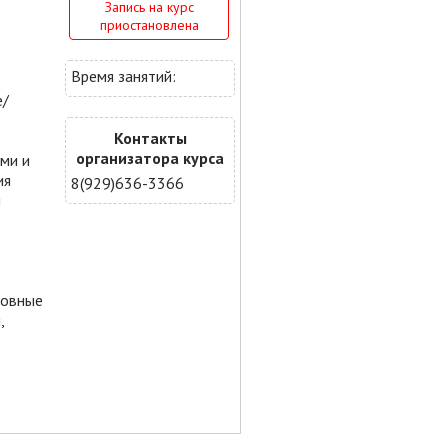
Запись на курс
приостановлена
Время занятий:
е/
Контакты
организатора курса
ми и
ия
8(929)636-3366
и
новные
,