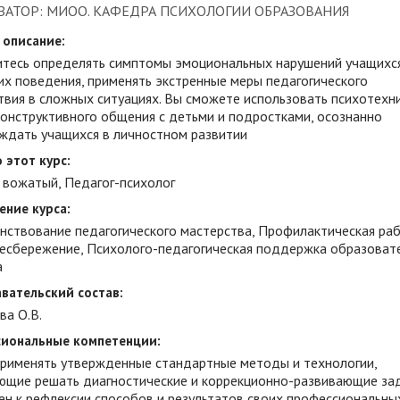
ЗАТОР: МИОО. КАФЕДРА ПСИХОЛОГИИ ОБРАЗОВАНИЯ
 описание:
итесь определять симптомы эмоциональных нарушений учащихся
их поведения, применять экстренные меры педагогического
твия в сложных ситуациях. Вы сможете использовать психотехн
конструктивного общения с детьми и подростками, осознанно
ждать учащихся в личностном развитии
 этот курс:
 вожатый, Педагог-психолог
ение курса:
нствование педагогического мастерства, Профилактическая раб
есбережение, Психолого-педагогическая поддержка образоват
а
вательский состав:
ва О.В.
иональные компетенции:
 применять утвержденные стандартные методы и технологии,
ющие решать диагностические и коррекционно-развивающие за
бен к рефлексии способов и результатов своих профессиональны