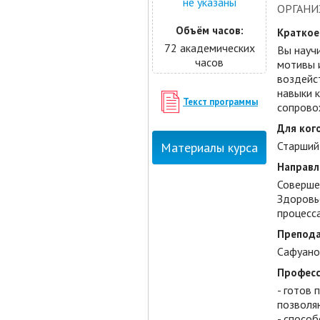
не указаны
ОРГАНИ
Объём часов:
Краткое
72 академических
Вы науч
часов
мотивы 
воздейс
навыки 
Текст программы
сопрово
Для кого
Старший
Материалы курса
Направл
Соверше
Здоровь
процесс
Препода
Сафуано
Професс
- готов
позволя
- спосо