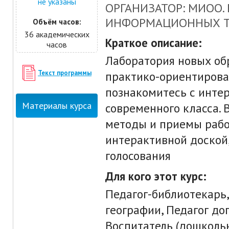
не указаны
ОРГАНИЗАТОР: МИОО.
ИНФОРМАЦИОННЫХ Т
Объём часов:
36 академических
Краткое описание:
часов
Лаборатория новых об
Текст программы
практико-ориентирова
познакомитесь с инте
Материалы курса
современного класса.
методы и приемы рабо
интерактивной доской
голосования
Для кого этот курс:
Педагог-библиотекарь,
географии, Педагог до
Воспитатель (дошкольн