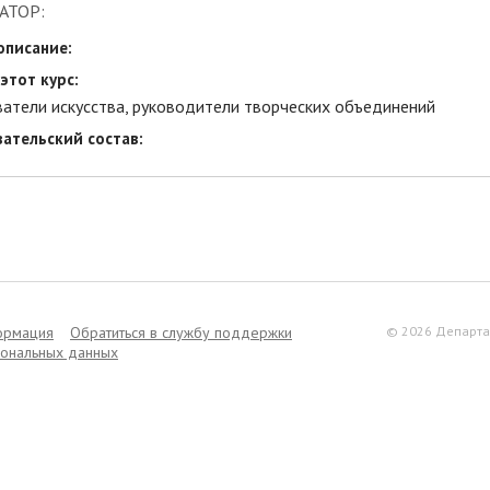
АТОР:
описание:
этот курс:
атели искусства, руководители творческих объединений
ательский состав:
ормация
Обратиться в службу поддержки
© 2026 Департа
сональных данных