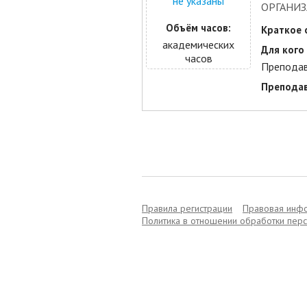
не указаны
ОРГАНИЗ
Объём часов:
Краткое 
академических
Для кого 
часов
Преподав
Преподав
Правила регистрации
Правовая инф
Политика в отношении обработки пер