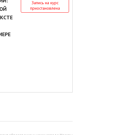
ИИ:
Запись на курс
НОЙ
приостановлена
КСТЕ
МЕРЕ
мент образования и науки города Москвы